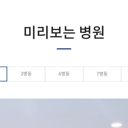
미리보는 병원
3병동
6병동
7병동