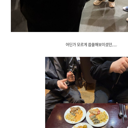
어딘가 모르게 씁쓸해보이셨던,.,.,.