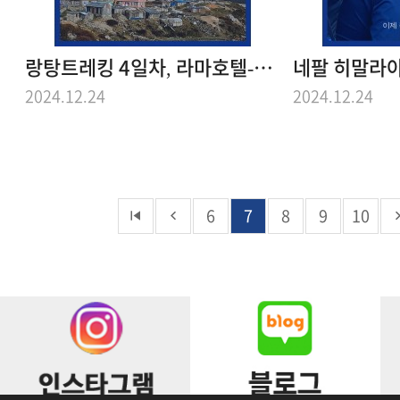
랑탕트레킹 4일차, 라마호텔-강진곰파 2400-3800…
2024.12.24
2024.12.24
6
7
8
9
10