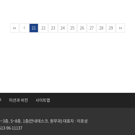
21
22
23
24
25
26
27
28
29
무
미션과 비전
사이트맵
3층, 5~8층, 1층(안내데스크, 원무과)
대표자 : 이호성
3-96-11137