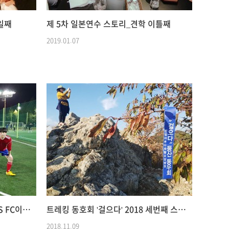
일째
제 5차 일본연수 스토리_견학 이틀째
2019.01.07
사내 동호회 스토리, 라이더스 VS FC이루다
트레킹 동호회 '걸으다' 2018 세번째 스토리
2018.11.09