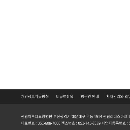
개인정보취급방침
비급여항목
병문안 안내
환자권리와 의
센텀이루다요양병원
부산광역시 해운대구 우동 1514 센텀리더스마크 1~
대표번호 : 051-608-7000
팩스번호 : 051-745-8389
사업자등록번호 : 51