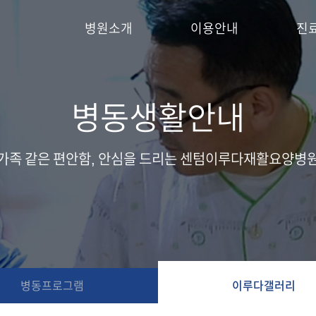
병원소개
이용안내
진
병동생활안내
가족 같은 편안함, 안심을 드리는 센텀이루다재활요양병
병동프로그램
이루다갤러리